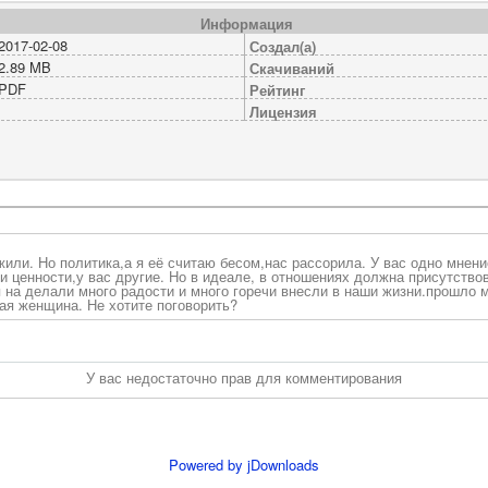
Информация
2017-02-08
Создал(а)
2.89 MB
Скачиваний
PDF
Рейтинг
Лицензия
жили. Но политика,а я её считаю бесом,нас рассорила. У вас одно мнени
и ценности,у вас другие. Но в идеале, в отношениях должна присутство
 на делали много радости и много горечи внесли в наши жизни.прошло м
ая женщина. Не хотите поговорить?
У вас недостаточно прав для комментирования
Powered by jDownloads