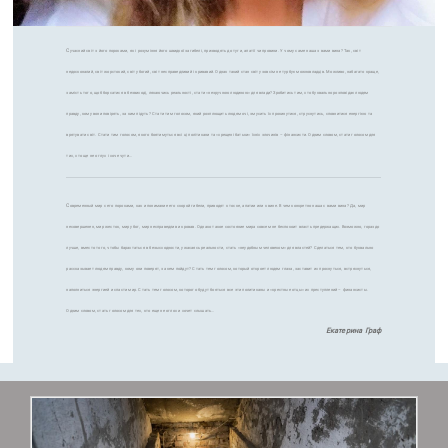
С
учасний світ з його пороками, як і розуміння його швидкої загибелі, призводять до туги, апатії чи провини. У чому саме наша з вами вина? Так, світ
недосконалий, світ жорстокий, світ убогий, світ несправедливий і кривавий. Однак такий стан світу зовсім не турбує можновладців. Можливо, набагато краще,
замість того, щоб борсатися в безвиході, лякаючись реальності, стати «незручною людиною» для влади? Зробитись тим, хто буквально розповідає людям
правду, кому вони повірять, за ким підуть? Стати тим голосом, який розплющить людям очі, змусить їх прокинутися, струснутись, сповнитися енергією та
врятувати світ. Стати тим голосом, якого боятимуться всі ці політикани та «хрещені батьки» їхніх злочинів – фінансисти. Одним словом, стати голосом для
тих, хто ще не оглух і хоче чути…
С
овременный мир с его пороками, как и понимание его скорой гибели, приводят к тоске, апатии или к вине. В чем конкретно наша с вами вина? Да, мир
несовершенен, мир жесток, мир убог, мир несправедлив и кровав. Однако такое состояние мира совсем не беспокоит власть предержащих. Возможно, гораздо
лучше, вместо того, чтобы барахтаться в безысходности, ужасаясь реальности, стать «неудобным человеком» для властей? Сделаться тем, кто буквально
рассказывает людям правду, кому они поверят, за кем пойдут? Стать тем голосом, который откроет людям глаза, заставит их проснуться, встряхнуться,
наполниться энергией и спасти мир. Стать тем голосом, которого будут бояться все эти политиканы и «крестные отцы» их преступлений – финансисты.
Одним словом, стать голосом для тех, кто еще не оглох и хочет слышать…
Екатерина Граф