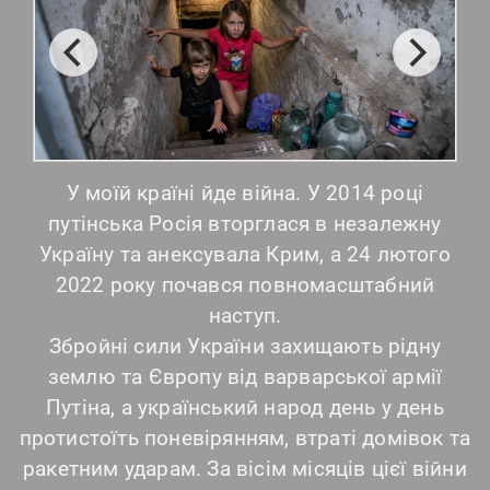
У моїй країні йде війна. У 2014 році
путінська Росія вторглася в незалежну
Україну та анексувала Крим, а 24 лютого
2022 року почався повномасштабний
наступ.
Збройні сили України захищають рідну
землю та Європу від варварської армії
Путіна, а український народ день у день
протистоїть поневірянням, втраті домівок та
ракетним ударам. За вісім місяців цієї війни