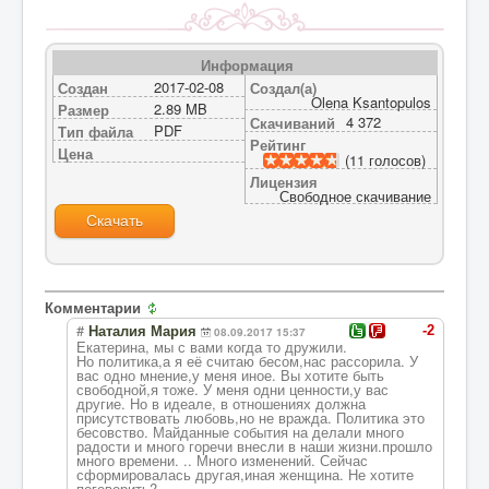
Информация
2017-02-08
Создан
Создал(а)
Olena Ksantopulos
2.89 MB
Размер
4 372
Скачиваний
PDF
Тип файла
Рейтинг
Цена
(11 голосов)
Лицензия
Свободное скачивание
Скачать
Комментарии
#
-2
Наталия Мария
08.09.2017 15:37
Екатерина, мы с вами когда то дружили.
Но политика,а я её считаю бесом,нас рассорила. У
вас одно мнение,у меня иное. Вы хотите быть
свободной,я тоже. У меня одни ценности,у вас
другие. Но в идеале, в отношениях должна
присутствовать любовь,но не вражда. Политика это
бесовство. Майданные события на делали много
радости и много горечи внесли в наши жизни.прошло
много времени. .. Много изменений. Сейчас
сформировалась другая,иная женщина. Не хотите
поговорить?