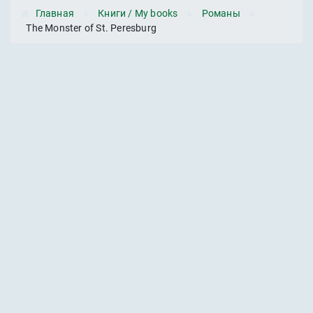
Главная
►
Книги / My books
►
Романы
►
The Monster of St. Peresburg