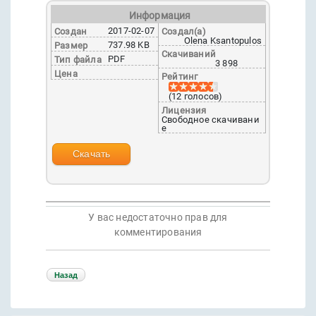
Информация
2017-02-07
Создан
Создал(а)
Olena Ksantopulos
737.98 KB
Размер
Скачиваний
PDF
Тип файла
3 898
Цена
Рейтинг
(12 голосов)
Лицензия
Свободное скачивани
е
Скачать
У вас недостаточно прав для
комментирования
JComments
Назад
Powered by jDownloads