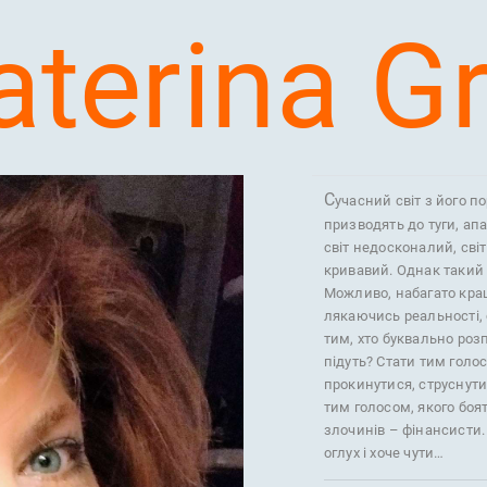
aterina Gr
С
учасний світ з його п
призводять до туги, апа
світ недосконалий, світ
кривавий. Однак такий 
Можливо, набагато кращ
лякаючись реальності,
тим, хто буквально роз
підуть? Стати тим голо
прокинутися, струснути
тим голосом, якого боят
злочинів – фінансисти.
оглух і хоче чути…