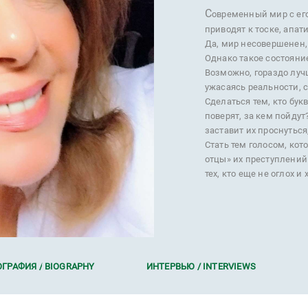
С
овременный мир с его
приводят к тоске, апат
Да, мир несовершенен, 
Однако такое состояни
Возможно, гораздо лучш
ужасаясь реальности, 
Сделаться тем, кто бу
поверят, за кем пойдут
заставит их проснуться
Стать тем голосом, кот
отцы» их преступлений
тех, кто еще не оглох 
ГРАФИЯ / BIOGRAPHY
ИНТЕРВЬЮ / INTERVIEWS