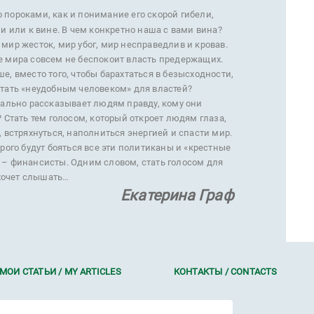
 пороками, как и понимание его скорой гибели,
ии или к вине. В чем конкретно наша с вами вина?
мир жесток, мир убог, мир несправедлив и кровав.
е мира совсем не беспокоит власть предержащих.
е, вместо того, чтобы барахтаться в безысходности,
стать «неудобным человеком» для властей?
квально рассказывает людям правду, кому они
? Стать тем голосом, который откроет людям глаза,
, встряхнуться, наполниться энергией и спасти мир.
орого будут бояться все эти политиканы и «крестные
 – финансисты. Одним словом, стать голосом для
и хочет слышать…
Екатерина Граф
МОИ СТАТЬИ / MY ARTICLES
КОНТАКТЫ / CONTACTS