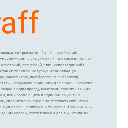
aff
ороками, як і розуміння його швидкої загибелі,
тії чи провини. У чому саме наша з вами вина? Так,
 жорстокий, світ убогий, світ несправедливий і
стан світу зовсім не турбує можновладців.
е, замість того, щоб борсатися в безвиході,
 стати «незручною людиною» для влади? Зробитись
повідає людям правду, кому вони повірять, за ким
сом, який розплющить людям очі, змусить їх
сь, сповнитися енергією та врятувати світ. Стати
имуться всі ці політикани та «хрещені батьки» їхніх
 Одним словом, стати голосом для тих, хто ще не