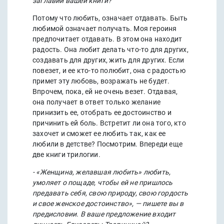
заглавии вашей книги?
Потому что любить, означает отдавать. Быть
любимой означает получать. Моя героиня
предпочитает отдавать. В этом она находит
радость. Она любит делать что-то для других,
создавать для других, жить для других. Если
повезет, и ее кто-то полюбит, она с радостью
примет эту любовь, возражать не будет.
Впрочем, пока, ей не очень везет. Отдавая,
она получает в ответ только желание
принизить ее, отобрать ее достоинство и
причинить ей боль. Встретит ли она того, кто
захочет и сможет ее любить так, как ее
любили в детстве? Посмотрим. Впереди еще
две книги трилогии.
- «Женщина, желавшая любить» любить,
умоляет о пощаде, чтобы ей не пришлось
предавать себя, свою природу, свою гордость
и свое женское достоинство», — пишете вы в
предисловии. В ваше предложение входит