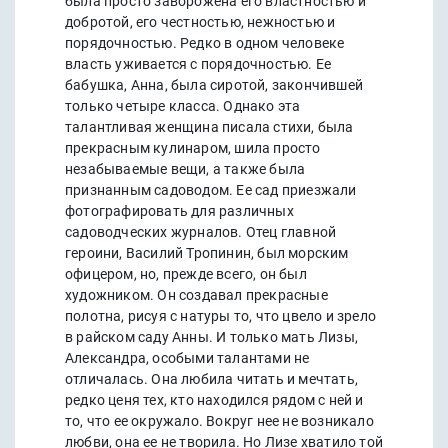
была просто заворожена его властностью и
добротой, его честностью, нежностью и
порядочностью. Редко в одном человеке
власть уживается с порядочностью. Ее
бабушка, Анна, была сиротой, закончившей
только четыре класса. Однако эта
талантливая женщина писала стихи, была
прекрасным кулинаром, шила просто
незабываемые вещи, а также была
признанным садоводом. Ее сад приезжали
фотографировать для различных
садоводческих журналов. Отец главной
героини, Василий Тропинин, был морским
офицером, но, прежде всего, он был
художником. Он создавал прекрасные
полотна, рисуя с натуры то, что цвело и зрело
в райском саду Анны. И только мать Лизы,
Александра, особыми талантами не
отличалась. Она любила читать и мечтать,
редко ценя тех, кто находился рядом с ней и
то, что ее окружало. Вокруг нее не возникало
любви, она ее не творила. Но Лизе хватило той