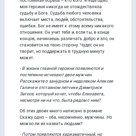
постоянная борьба – кто кого. И еще одно:
моя героиня никогда не отождествляла
судьбу и Бога. Судьба любого человека
включает места, людей, обстоятельства,
ошибки. Бог не имеет к этому всему никакого
отношения. Он учит тебя и, если ты, в конце
концов, начинаешь различать добро и зло, он
становится на твою сторону. Чудес он не
творит, но поддержать в трудную минуту
может.
- В жизни главной героини появляются и
постепенно исчезают двое мужчин.
Расскажите о занудном и недалеком Алексее
Галиче и отставном летчике Димитрисе
Загосе, который хочет, чтобы Елизавета,
несмотря ни на что, была рядом с ним?
Об этих двоих много написано в романе.
Скажу одно – оба, несомненно, мужчины. Но
можно ли их назвать людьми?
- Потом появляются харизматичный, но