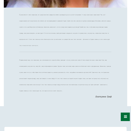
С
учасний світ з його пороками, як і розуміння його швидкої загибелі, призводять до туги, апатії чи провини. У чому саме наша з вами вина? Так, світ
недосконалий, світ жорстокий, світ убогий, світ несправедливий і кривавий. Однак такий стан світу зовсім не турбує можновладців. Можливо, набагато краще,
замість того, щоб борсатися в безвиході, лякаючись реальності, стати «незручною людиною» для влади? Зробитись тим, хто буквально розповідає людям
правду, кому вони повірять, за ким підуть? Стати тим голосом, який розплющить людям очі, змусить їх прокинутися, струснутись, сповнитися енергією та
врятувати світ. Стати тим голосом, якого боятимуться всі ці політикани та «хрещені батьки» їхніх злочинів – фінансисти. Одним словом, стати голосом для
тих, хто ще не оглух і хоче чути…
С
овременный мир с его пороками, как и понимание его скорой гибели, приводят к тоске, апатии или к вине. В чем конкретно наша с вами вина? Да, мир
несовершенен, мир жесток, мир убог, мир несправедлив и кровав. Однако такое состояние мира совсем не беспокоит власть предержащих. Возможно, гораздо
лучше, вместо того, чтобы барахтаться в безысходности, ужасаясь реальности, стать «неудобным человеком» для властей? Сделаться тем, кто буквально
рассказывает людям правду, кому они поверят, за кем пойдут? Стать тем голосом, который откроет людям глаза, заставит их проснуться, встряхнуться,
наполниться энергией и спасти мир. Стать тем голосом, которого будут бояться все эти политиканы и «крестные отцы» их преступлений – финансисты.
Одним словом, стать голосом для тех, кто еще не оглох и хочет слышать…
Екатерина Граф