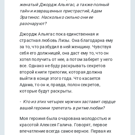
женатый Джордж Альягас, а также полный
тайн и извращенных пристрастий, Адам
Эратинос. Насколько сильно они ее
разочаруют?
Джордж Альягас пока единственная и
страстная любовь Лизы. Она благодарна ему
за то, что разбудил в ней женщину. Чувствуя
себя его должницей, она даст ему то, что он
хотел получить от нее, а потом заберет у него
все. Однако не буду раскрывать секретов
второй книги трилогии, которая должна
выйти в конце этого года. Что касается
Адама, то он и, правда, полон секретов,
которые будут раскрыты.
- Кто из этих четырех мужчин заставит сердце
вашей героини трепетать в ритме любви?
Моя героиня была очарована молодостью и
красотой Алексея Галича. Говорят, первое
впечатление всегда самое верное. Первая их