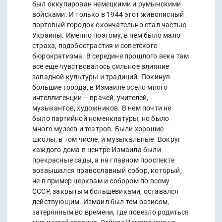
был оккупирован немецкими и румынскими
войсками. И только в 1944 этот живописный
портовый городок окончательно стал частью
Украины. Именно поэтому, в нем было мало
страха, подобострастия и советского
бюрократизма. В середине прошлого века там
все еще чувствовалось сильное влияние
западной культуры и традиций. Покинув
большие города, в Измаиле осело много
интеллигенции – врачей, учителей,
музыкантов, художников. В нем почти не
было партийной номенклатуры, но было
много музеев и театров. Были хорошие
школы, в том числе, и музыкальные. Вокруг
каждого дома в центре Измаила были
прекрасные сады, а на главном проспекте
возвышался православный собор, который,
не в пример церквам и собором по всему
СССР, закрытым большевиками, оставался
действующим. Измаил был тем оазисом,
затерянным во времени, где повезло родиться