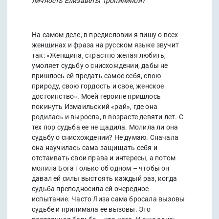
личность Елизаветы Тропининой?
На самом деле, в предисловии я пишу о всех
женщинах и фраза на русском языке звучит
так: «Женщина, страстно желая любить,
умоляет судьбу о снисхождении, дабы не
пришлось ей предать самое себя, свою
природу, свою гордость и свое, женское
достоинство». Моей героине пришлось
покинуть Измаильский «рай», где она
родилась и выросла, в возрасте девяти лет. С
тех пор судьба ее не щадила. Молила ли она
судьбу о снисхождении? Не думаю. Сначала
она научилась сама защищать себя и
отстаивать свои права и интересы, а потом
молила Бога только об одном – чтобы он
давал ей силы выстоять каждый раз, когда
судьба преподносила ей очередное
испытание. Часто Лиза сама бросала вызовы
судьбе и принимала ее вызовы. Это