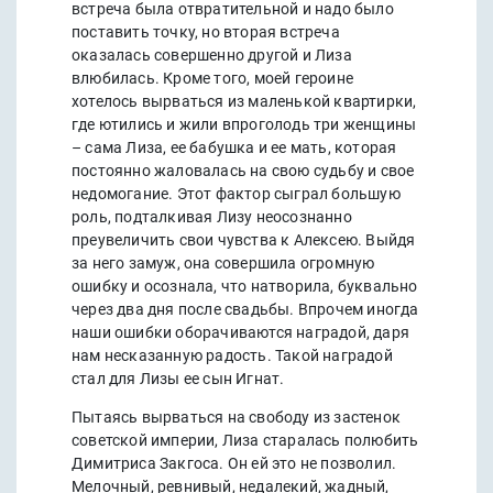
встреча была отвратительной и надо было
поставить точку, но вторая встреча
оказалась совершенно другой и Лиза
влюбилась. Кроме того, моей героине
хотелось вырваться из маленькой квартирки,
где ютились и жили впроголодь три женщины
– сама Лиза, ее бабушка и ее мать, которая
постоянно жаловалась на свою судьбу и свое
недомогание. Этот фактор сыграл большую
роль, подталкивая Лизу неосознанно
преувеличить свои чувства к Алексею. Выйдя
за него замуж, она совершила огромную
ошибку и осознала, что натворила, буквально
через два дня после свадьбы. Впрочем иногда
наши ошибки оборачиваются наградой, даря
нам несказанную радость. Такой наградой
стал для Лизы ее сын Игнат.
Пытаясь вырваться на свободу из застенок
советской империи, Лиза старалась полюбить
Димитриса Закгоса. Он ей это не позволил.
Мелочный, ревнивый, недалекий, жадный,