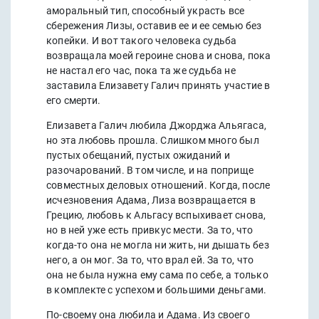
аморальный тип, способный украсть все
сбережения Лизы, оставив ее и ее семью без
копейки. И вот такого человека судьба
возвращала моей героине снова и снова, пока
не настал его час, пока та же судьба не
заставила Елизавету Галич принять участие в
его смерти.
Елизавета Галич любила Джорджа Альягаса,
но эта любовь прошла. Слишком много был
пустых обещаний, пустых ожиданий и
разочарований. В том числе, и на поприще
совместных деловых отношений. Когда, после
исчезновения Адама, Лиза возвращается в
Грецию, любовь к Альгасу вспыхивает снова,
но в ней уже есть привкус мести. За то, что
когда-то она не могла ни жить, ни дышать без
него, а он мог. За то, что врал ей. За то, что
она не была нужна ему сама по себе, а только
в комплекте с успехом и большими деньгами.
По-своему она любила и Адама. Из своего