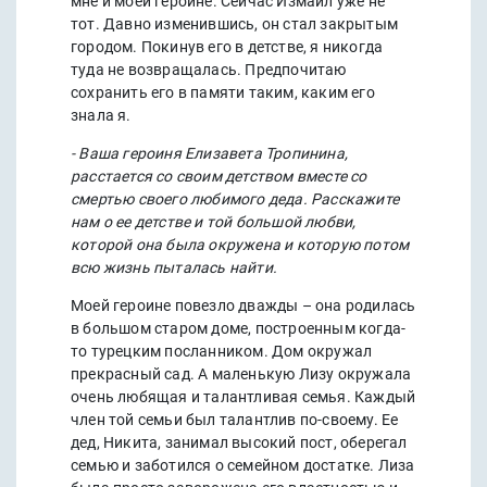
мне и моей героине. Сейчас Измаил уже не
тот. Давно изменившись, он стал закрытым
городом. Покинув его в детстве, я никогда
туда не возвращалась. Предпочитаю
сохранить его в памяти таким, каким его
знала я.
- Ваша героиня Елизавета Тропинина,
расстается со своим детством вместе со
смертью своего любимого деда. Расскажите
нам о ее детстве и той большой любви,
которой она была окружена и которую потом
всю жизнь пыталась найти.
Моей героине повезло дважды – она родилась
в большом старом доме, построенным когда-
то турецким посланником. Дом окружал
прекрасный сад. А маленькую Лизу окружала
очень любящая и талантливая семья. Каждый
член той семьи был талантлив по-своему. Ее
дед, Никита, занимал высокий пост, оберегал
семью и заботился о семейном достатке. Лиза