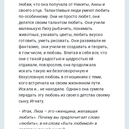
любви, что она получала от Никиты, Анны и
своего отца. Талантливые люди умеют любить
по-особенному. Они не просто любят, они
делятся своим талантом любить. Они учили
маленькую Лизу рыбачить, понимать
животных, узнавать цветы, любить вкусно
готовить, уметь рисовать. Они развивали ее
фантазию, они учили ее создавать и творить,
в том числе, и любовь. Впитав в себя все, что
они с такой радостью и щедростью ей
отдавали, повзрослев, она продолжала
искать такую же безоговорочную и
безусловную любовь в отношениях с теми,
кого встречала на своем жизненном пути.
Искала и… не находила. Однако она сумела
передать эту любовь из своего детства своему
сыну, Игнату.
- Итак, Лиза – это «женщина, желавшая
любить». Почему вы предпочитает слово
«любить», в не слова «быть любимой» в