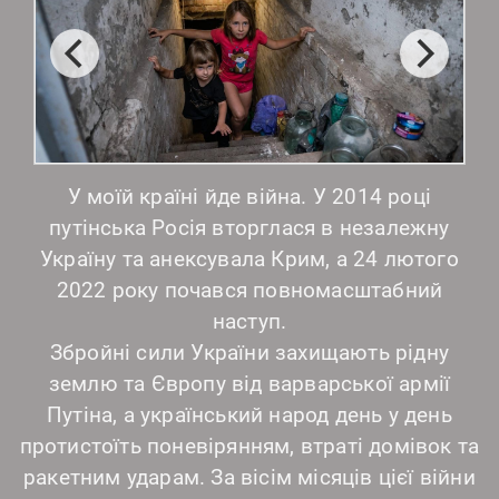
У моїй країні йде війна. У 2014 році
путінська Росія вторглася в незалежну
Україну та анексувала Крим, а 24 лютого
2022 року почався повномасштабний
наступ.
Збройні сили України захищають рідну
землю та Європу від варварської армії
Путіна, а український народ день у день
протистоїть поневірянням, втраті домівок та
ракетним ударам. За вісім місяців цієї війни