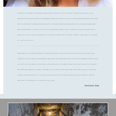
С
учасний світ з його пороками, як і розуміння його швидкої загибелі, призводять до туги, апатії чи провини. У чому саме наша з вами вина? Так, світ
недосконалий, світ жорстокий, світ убогий, світ несправедливий і кривавий. Однак такий стан світу зовсім не турбує можновладців. Можливо, набагато краще,
замість того, щоб борсатися в безвиході, лякаючись реальності, стати «незручною людиною» для влади? Зробитись тим, хто буквально розповідає людям
правду, кому вони повірять, за ким підуть? Стати тим голосом, який розплющить людям очі, змусить їх прокинутися, струснутись, сповнитися енергією та
врятувати світ. Стати тим голосом, якого боятимуться всі ці політикани та «хрещені батьки» їхніх злочинів – фінансисти. Одним словом, стати голосом для
тих, хто ще не оглух і хоче чути…
С
овременный мир с его пороками, как и понимание его скорой гибели, приводят к тоске, апатии или к вине. В чем конкретно наша с вами вина? Да, мир
несовершенен, мир жесток, мир убог, мир несправедлив и кровав. Однако такое состояние мира совсем не беспокоит власть предержащих. Возможно, гораздо
лучше, вместо того, чтобы барахтаться в безысходности, ужасаясь реальности, стать «неудобным человеком» для властей? Сделаться тем, кто буквально
рассказывает людям правду, кому они поверят, за кем пойдут? Стать тем голосом, который откроет людям глаза, заставит их проснуться, встряхнуться,
наполниться энергией и спасти мир. Стать тем голосом, которого будут бояться все эти политиканы и «крестные отцы» их преступлений – финансисты.
Одним словом, стать голосом для тех, кто еще не оглох и хочет слышать…
Екатерина Граф