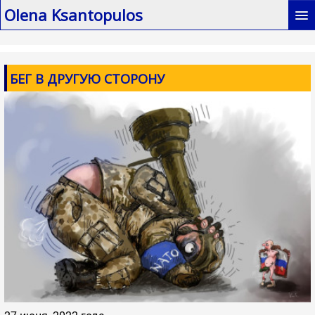
Olena Ksantopulos
Главная / MAIN
БЕГ В ДРУГУЮ СТОРОНУ
Книги / My books
Биография / Biography
Интервью / Interviews
Мои статьи / My articles
Контакты / Contacts