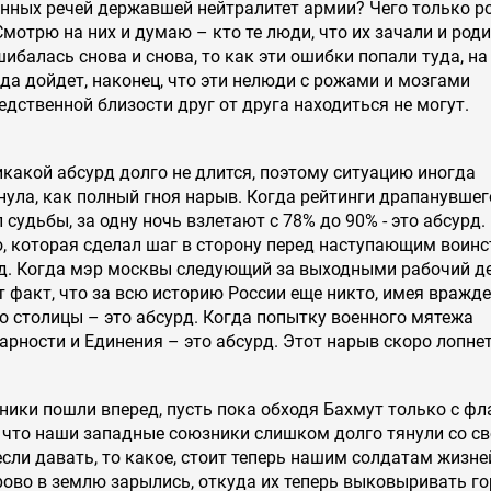
енных речей державшей нейтралитет армии? Чего только р
Смотрю на них и думаю – кто те люди, что их зачали и роди
шибалась снова и снова, то как эти ошибки попали туда, н
ада дойдет, наконец, что эти нелюди с рожами и мозгами
дственной близости друг от друга находиться не могут.
какой абсурд долго не длится, поэтому ситуацию иногда
нула, как полный гноя нарыв. Когда рейтинги драпанувшег
судьбы, за одну ночь взлетают с 78% до 90% - это абсурд.
, которая сделал шаг в сторону перед наступающим воин
урд. Когда мэр москвы следующий за выходными рабочий д
 факт, что за всю историю России еще никто, имея вражд
до столицы – это абсурд. Когда попытку военного мятежа
ности и Единения – это абсурд. Этот нарыв скоро лопнет
ники пошли вперед, пусть пока обходя Бахмут только с фл
, что наши западные союзники слишком долго тянули со с
если давать, то какое, стоит теперь нашим солдатам жизне
рово в землю зарылись, откуда их теперь выковыривать г