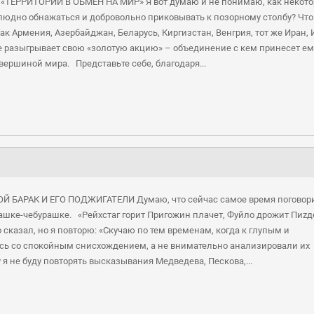
А «ТЕРРИТОРИИ В ОБМЕН НА МИР» Я вот думаю и не понимаю, как некот
людно обнажаться и добровольно приковывать к позорному столбу? Что
к Армения, Азербайджан, Беларусь, Киргизстан, Венгрия, тот же Иран,
ще разыгрывает свою «золотую акцию» – объединение с кем принесет ем
вершиной мира. Представьте себе, благодаря...
ОЙ БАРАК И ЕГО ПОДЖИГАТЕЛИ Думаю, что сейчас самое время поговори
рашке-чебурашке. «Рейхстаг горит Пригожин плачет, Фуйло дрожит Пиzд
о сказал, но я повторю: «Скучаю по тем временам, когда к глупым и
ь со спокойным снисхождением, а не внимательно анализировали их
 я не буду повторять высказывания Медведева, Пескова,...