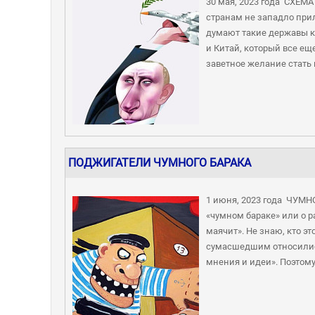
30 мая, 2023 года СХЕМ
странам не западло при
думают такие державы ка
и Китай, который все е
заветное желание стать 
ПОДЖИГАТЕЛИ ЧУМНОГО БАРАКА
1 июня, 2023 года ЧУМН
«чумном бараке» или о 
маячит». Не знаю, кто эт
сумасшедшим относилис
мнения и идеи». Поэтому