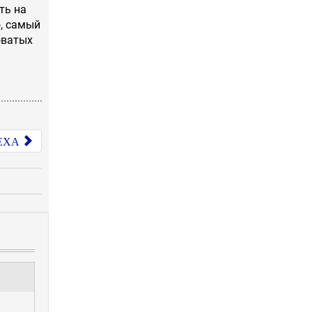
ть на
о, самый
оватых
ЕХА
JComments