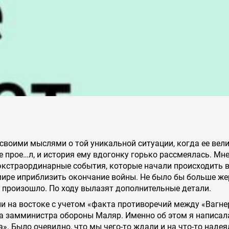
своими мыслями о той уникальной ситуации, когда ее вел
се прое…л, и история ему вдогонку горько рассмеялась. Мне
о экстраординарные события, которые начали происходить 
мире иприблизить окончание войны. Не было бы больше же
то произошло. По ходу вылазят дополнительные детали.
и на востоке с учетом «факта противоречий между «Вагне
а замминистра обороны Маляр. Именно об этом я написал
а». Было очевидно, что мы чего-то ждали и на что-то надея