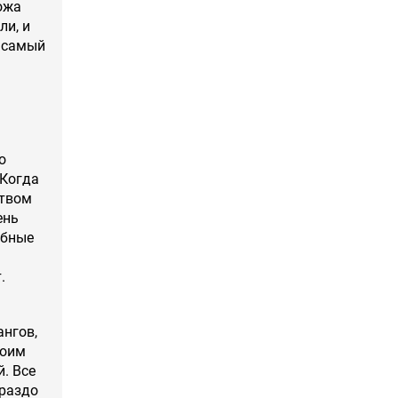
ожа
ли, и
а самый
о
 Когда
ством
ень
ебные
.
ангов,
воим
й. Все
ораздо