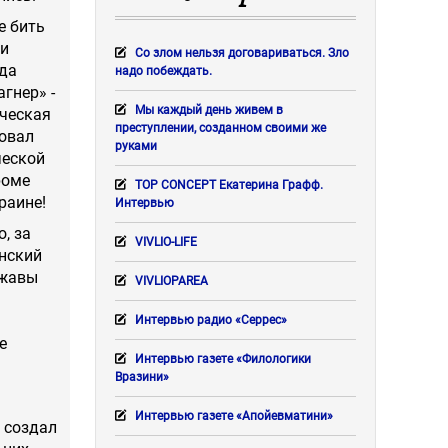
е бить
ми
Со злом нельзя договариваться. Зло
ада
надо побеждать.
гнер» -
Мы каждый день живем в
ическая
преступлении, созданном своими же
ровал
руками
ческой
роме
TOP CONCEPT Екатерина Графф.
раине!
Интервью
, за
VIVLIO-LIFE
инский
ржавы
VIVLIOPAREA
Интервью радио «Серрес»
е
Интервью газете «Филологики
Вразини»
Интервью газете «Апойевматини»
д создал