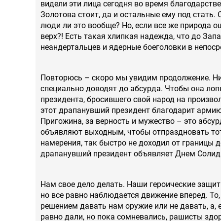
видели эти лица сегодня во время благодарств
Золотова стоит, да и остальные ему под стать. 
люди ли это вообще? Но, если все же природа о
верх?! Есть такая хлипкая надежда, что до Зап
неандертальцев и ядерные боеголовки в непосре
Повторюсь – скоро мы увидим продолжение. Ни
специально доводят до абсурда. Чтобы она лоп
президента, бросившего свой народ на произвол 
этот драпанувший президент благодарит армию
Пригожина, за верность и мужество – это абс
объявляют выходным, чтобы отпраздновать тот
намерения, так быстро не доходил от границы 
драпанувший президент объявляет Днем Солидар
Нам свое дело делать. Наши героические защит
но все равно наблюдается движение вперед. То
решением давать нам оружие или не давать, а, 
равно дали, но пока сомневались, рашисты здо