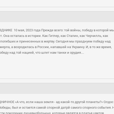
НИКЕ 10 мая, 2023 года Прежде всего: той войны, победу в которой м
. Она осталась в истории. Как Гитлер, как Сталин, как Черчилль, как
 погибших и принесенных в жертву. Сегодня мы празднуем победу над
мерла, а возродилась в России, напавшей на Украину. И, в то же время,
беду над той нацией, что шлет нам танки и орудия....
ДНИЧНОЕ «А что, если наша земля - ад какой-то другой планеты?» Олдос
обеды, был и остается самой спорной датрй самого спорного события. 
сти поколение душевнобольных, которые рядятся в платья цветов