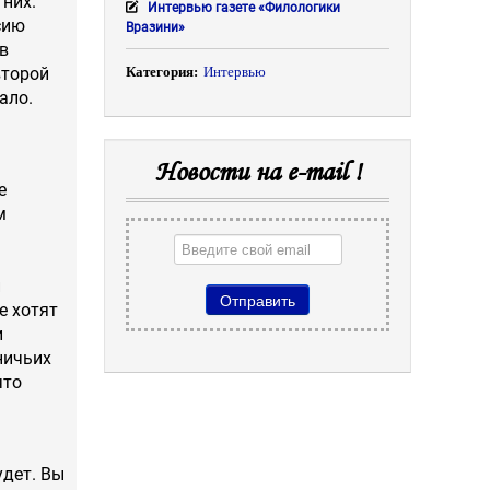
 них.
Интервью газете «Филологики
сию
Вразини»
 в
второй
Категория:
Интервью
ало.
Новости на e-mail !
е
м
й
е хотят
и
ничьих
что
удет. Вы