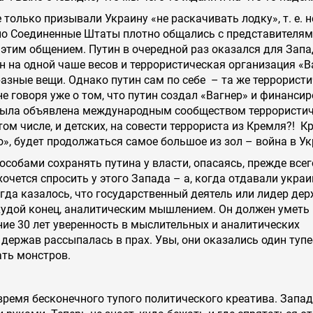
только призывали Украину «не раскачивать лодку», т. е. н
 но Соединенные Штаты плотно общались с представителя
 этим общением. Путин в очередной раз оказался для Зап
н на одной чаше весов и террористическая организация «Ва
разные вещи. Однако путин сам по себе – та же террорист
не говоря уже о том, что путин создал «Вагнер» и финанси
 была объявлена международным сообществом террористи
том числе, и детских, на совести террориста из Кремля?! К
о», будет продолжаться самое большое из зол – война в Ук
собами сохранять путина у власти, опасаясь, прежде всего
хочется спросить у этого Запада – а, когда отдавали укра
егда казалось, что государственный деятель или лидер де
 худой конец, аналитическим мышлением. Он должен уметь
ние 30 лет уверенность в мыслительных и аналитических
держав рассыпалась в прах. Увы, они оказались один тупе
ать монстров.
 время бесконечного тупого политического креатива. Запа