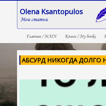
Olena Ksantopulos
Мои статьи
Главная / MAIN
Книги / My books
Б
АБСУРД НИКОГДА ДОЛГО 