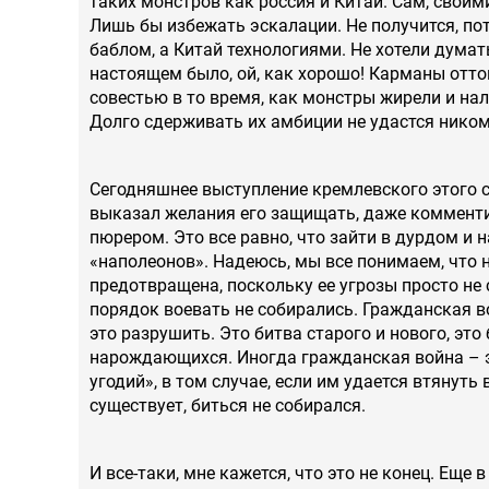
таких монстров как россия и Китай. Сам, своими
Лишь бы избежать эскалации. Не получится, по
баблом, а Китай технологиями. Не хотели думат
настоящем было, ой, как хорошо! Карманы отт
совестью в то время, как монстры жирели и на
Долго сдерживать их амбиции не удастся ником
Сегодняшнее выступление кремлевского этого с
выказал желания его защищать, даже комментир
пюрером. Это все равно, что зайти в дурдом и
«наполеонов». Надеюсь, мы все понимаем, что
предотвращена, поскольку ее угрозы просто не
порядок воевать не собирались. Гражданская вой
это разрушить. Это битва старого и нового, это
нарождающихся. Иногда гражданская война – э
угодий», в том случае, если им удается втянуть 
существует, биться не собирался.
И все-таки, мне кажется, что это не конец. Еще в