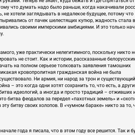
 руками. Теперь не знает, куда бежать и где спрятаться от
тому что думать надо было раньше, когда накачивали рос
ь, не хотели заглядывать в недалекое будущее, потому что
опыривались от пачек шелестящих купюр, жадность стала 
ливались своими имперскими амбициями. И это только нач
у.
амого, уже практически нелегитимного, поскольку никто н
овать не стоит. Как и истории, рассказанные белорусски
 начать на полном серьезе толковать заявления тамошних
 никакая кровопролитная гражданская война не была
 существовало. Ни армия, ни народ за трон и существующи
на – это когда одни хотят сохранить то, что есть, а други
 битва идеологий, а иногда и просто традиций – отживших 
то битва феодалов за передел «пахотных земель» и «охот
в эту битву своих холопов. В «чумном бараке» никто за то, 
 начале года я писала, что в этом году все решится. Так и б