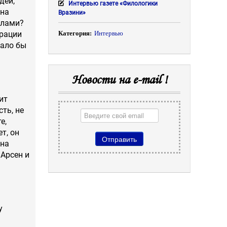
дей,
Интервью газете «Филологики
она
Вразини»
рлами?
трации
Категория:
Интервью
лало бы
Новости на e-mail !
ит
ть, не
е,
т, он
 на
 Арсен и
у