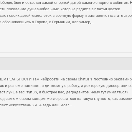
обеды, был и остается самой спорной датрй самого спорного события. 
сти поколение душевнобольных, которые рядятся в платья цветов
вают своих детей-малолеток в военную форму и заставляют шагать стро
и обосновавшись в Европе, в Германии, например,...
НАШИ РЕАЛЬНОСТИ Там нейросети на своем ChatGPT постоянно реклами
вас и резюме напишет, и дипломную работу, и докторскую диссертацию.
ст лучше вас, тупых, и быстрее вас, деградантов. Чему тут умиляться?
ред самым своим концом могло решиться на такую глупость, как замен
ект искусственным. А ведь наш мозг –...