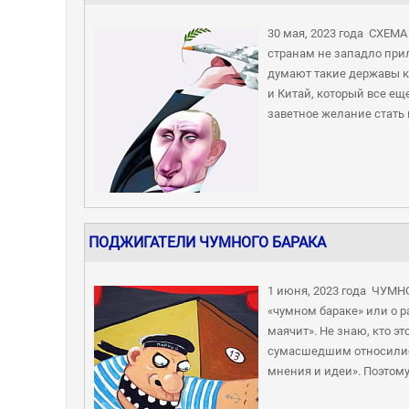
30 мая, 2023 года СХЕМ
странам не западло при
думают такие державы ка
и Китай, который все е
заветное желание стать 
ПОДЖИГАТЕЛИ ЧУМНОГО БАРАКА
1 июня, 2023 года ЧУМН
«чумном бараке» или о 
маячит». Не знаю, кто эт
сумасшедшим относилис
мнения и идеи». Поэтому