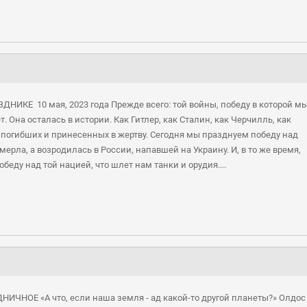
НИКЕ 10 мая, 2023 года Прежде всего: той войны, победу в которой м
. Она осталась в истории. Как Гитлер, как Сталин, как Черчилль, как
 погибших и принесенных в жертву. Сегодня мы празднуем победу над
мерла, а возродилась в России, напавшей на Украину. И, в то же время,
беду над той нацией, что шлет нам танки и орудия....
ДНИЧНОЕ «А что, если наша земля - ад какой-то другой планеты?» Олдос