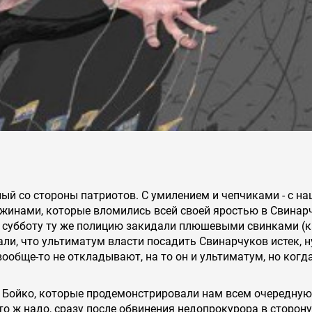
ый со стороны патриотов. С умилением и чепчиками - с на
жинами, которые вломились всей своей яростью в Свинарч
ую субботу ту же полицию закидали плюшевыми свинками (
ли, что ультиматум власти посадить Свинарчуков истек, н
ообще-то не откладывают, на то он и ультиматум, но когда
и Бойко, которые продемонстрировали нам всем очередную
то ж надо, сразу после обвинения недопрокурора в сторону