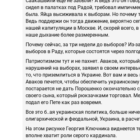
Саакашвили еще не забыли? А ведь это он гово
сидел в палатках под Радой, требовал импичмен
была. Яйца высиживала к выборам. Но почему 
Ведь поддержи он тогда движение, вероятно се
нашей капитуляции в Москве. И, скорей всего, 
наше дыхание более размеренным.
Почему сейчас, за три недели до выборов? Из-за
выборов в Раду, которые состоятся через полго
Патриотизмом тут и не пахнет. Аваков, который 
нарушений на выборах, заявил в своем интервью
то, что приземлиться в Украине. Вот вам и весь
Аваков печется, чтобы обеспечить украинскому 
постарается не дать Порошенко окончательно 
своего сына, который рюкзачками торговал. Ме
подал его Пете как раз вовремя.
Все это б..ая украинская политика, больше ниче
олигархической и феодальной, Украина, в расче
На этом рисунке Георгия Ключника виднеется те
вполне хватит роли серого кардинала.