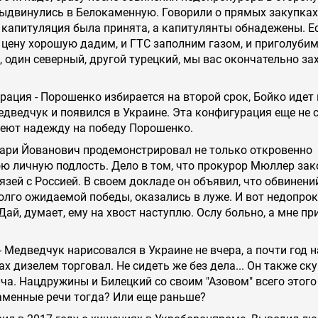
ыдвинулись в Белокаменную. Говорили о прямых закупках
 капитуляция была принята, а капитулянты обнадежены. Е
 цену хорошую дадим, и ГТС заполним газом, и приголубим
, один северный, другой турецкий, мы вас окончательно за
ация - Порошенко избирается на второй срок, Бойко идет 
едведчук и появился в Украине. Эта конфигурация еще не 
имеют надежду на победу Порошенко.
ари Йованович продемонстрировал не только откровенно
ю личную подлость. Дело в том, что прокурор Мюллер за
язей с Россией. В своем докладе он объявил, что обвинени
олго ожидаемой победы, оказались в луже. И вот недопрок
ай, думает, ему на хвост наступлю. Ослу больно, а мне пр
- Медведчук нарисовался в Украине не вчера, а почти год н
х дизелем торговал. Не сидеть же без дела... Он также ск
ча. Нацдружины и Билецкий со своим "Азовом" всего этого
аменные речи тогда? Или еще раньше?