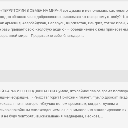
А «ТЕРРИТОРИИ В ОБМЕН НА МИР» Я вот думаю и не понимаю, как некот
людно обнажаться и добровольно приковывать к позорному столбу? Что
к Армения, Азербайджан, Беларусь, Киргизстан, Венгрия, тот же Иран,
ще разыгрывает свою «золотую акцию» – объединение с кем принесет ем
вершиной мира. Представьте себе, благодаря...
ОЙ БАРАК И ЕГО ПОДЖИГАТЕЛИ Думаю, что сейчас самое время поговори
рашке-чебурашке. «Рейхстаг горит Пригожин плачет, Фуйло дрожит Пиzд
о сказал, но я повторю: «Скучаю по тем временам, когда к глупым и
ь со спокойным снисхождением, а не внимательно анализировали их
 я не буду повторять высказывания Медведева, Пескова,...