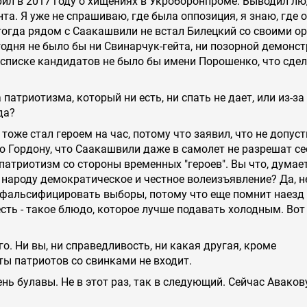
рил в 2017 году о хищениях в Укроборонпроме. Выводил лю
та. Я уже не спрашиваю, где была оппозиция, я знаю, где 
тогда рядом с Саакашвили не встал Билецкий со своими о
годня не было бы ни Свинарчук-гейта, ни позорной демонс
в списке кандидатов не было бы имени Порошенко, что сде
 патриотизма, который ни есть, ни спать не дает, или из-за
да?
тоже стал героем на час, потому что заявил, что не допуст
 Гордону, что Саакашвили даже в самолет не разрешат сес
 патриотизм со стороны временных "героев". Вы что, думает
народу демократическое и честное волеизъявление? Да, не
сфальсифицировать выборы, потому что еще помнит наезд
сть - такое блюдо, которое лучше подавать холодным. Вот
го. Ни вы, ни справедливость, ни какая другая, кроме
ты патриотов со свинками не входит.
нь булавы. Не в этот раз, так в следующий. Сейчас Аваков