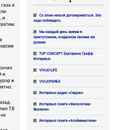
 газа и
сли
Со злом нельзя договариваться. Зло
, и
надо побеждать.
хватим.
Мы каждый день живем в
преступлении, созданном своими же
в
руками
совсем
TOP CONCEPT Екатерина Графф.
Интервью
кончил
VIVLIO-LIFE
й и
урор и
VIVLIOPAREA
иятно.
Интервью радио «Серрес»
азад.
Интервью газете «Филологики
упил ТВ
Вразини»
 не
Интервью газете «Апойевматини»