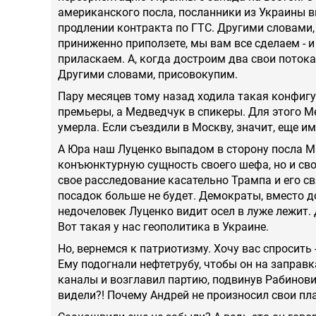
американского посла, посланники из Украины в
продлении контракта по ГТС. Другими словами,
приниженно приползете, мы вам все сделаем - и
приласкаем. А, когда достроим два свои потока
Другими словами, присовокупим.
Пару месяцев тому назад ходила такая конфигур
премьеры, а Медведчук в спикеры. Для этого М
умерла. Если съездили в Москву, значит, еще 
А Юра наш Луценко выпадом в сторону посла М
конъюнктурную сущность своего шефа, но и сво
свое расследование касательно Трампа и его св
посадок больше не будет. Демократы, вместо д
недочеловек Луценко видит осел в луже лежит. Д
Вот такая у нас геополитика в Украине.
Но, вернемся к патриотизму. Хочу вас спросить 
Ему подогнали нефтетрубу, чтобы он на заправка
каналы и возглавил партию, подвинув Рабинови
видели?! Почему Андрей не произносил свои пл