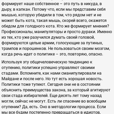
формирует наше собственное – это путь в никуда, в
дыру, в капкан. Потому что, если мы представим себя
мышью, которую убедили в том, что рядом нет и не
может быть кота, такая мышь, скорей всего, окажется
обедом для голодного кота. Кто же формирует мнения?
Профессионалы, манипуляторы и просто дураки. Именно
из тех, кто уже разучился думать своей головой,
формируются целые армии, голосующие за путиных,
трампов и порошенков. Не пользоваться своим мозгом,
когда речь идет о политике – это, повторяю, опасно.
Используя эту общечеловеческую тенденцию к
отупению, политики успешно управляют своими
стадами. Вспомните, как нами сманипулировали на
Майдане и после него. Но тут есть хорошая новость.
Политики тоже тупеют. Сегодня они не в состоянии
объяснить преимущества закона, за который агитируют
свои стада избирателей. Еще десять лет тому назад
могли, сейчас не могут. Есть ли спасение во всеобщем
отупении? Да, есть. Оно в методологии процесса. Если
мы все будем постепенно превращаться в идиотов,