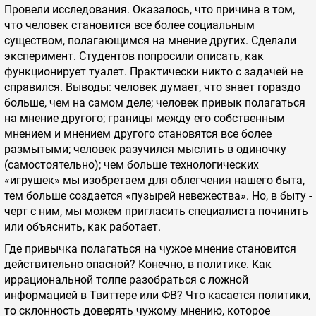
Провели исследования. Оказалось, что причина в том,
что человек становится все более социальным
существом, полагающимся на мнение других. Сделали
эксперимент. Студентов попросили описать, как
функционирует туалет. Практически никто с задачей не
справился. Выводы: человек думает, что знает гораздо
больше, чем на самом деле; человек привык полагаться
на мнение другого; границы между его собственным
мнением и мнением другого становятся все более
размытыми; человек разучился мыслить в одиночку
(самостоятельно); чем больше технологических
«игрушек» мы изобретаем для облегчения нашего быта,
тем больше создается «пузырей невежества». Но, в быту -
черт с ним, мы можем пригласить специалиста починить
или объяснить, как работает.
Где привычка полагаться на чужое мнение становится
действительно опасной? Конечно, в политике. Как
иррациональной толпе разобраться с ложной
информацией в Твиттере или ФВ? Что касается политики,
то склонность доверять чужому мнению, которое