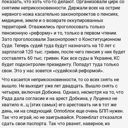
показать, что хоть что-то делают. Организовали цирк со
снятием неприкосновенности. Держали всех на острие
нервного ножа касательно законопроектов о пенсиях,
медицине, земле и о возврате оккупированных
территорий. Отважились проголосовать только
пенсионную «реформу» и то, только в первом чтении.
Зато проголосовали Законопроект о Конституционном
Суде. Теперь судей туда будут назначать на 10 лет с
зарплатой 120 тыс. гривен, после чего пенсия у них будет
составлять 60 тыс. гривен. Как все суды в Украине, КС
будет подконтролен президенту. Попадут туда только
свои. Это у нас зовется «судейской реформой».
Что касается неприкосновенности, то со всех снять не
вышло. Не выходит уже лет двадцать. Вышло снять с
четырех, включая Добкина. Однако, несмотря на то, что
Рада дала согласие и на арест Добкина, у Луценко не
хватило я…ц (этих самых) его арестовать ни в тот же
день, ни на следующий. Оппоблок еще очень БПП нужен.
Так что играй, но не заигрывайся. Розенблат отказался
сдать свои паспорта. Так что рванет, наверное, из