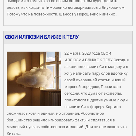
выборами о том, что он со своим оппонентом будут делить
власть, как когда-то Тимошенко договаривалась с Януковичем.
Потому что на поверхности, шансов у Порошенко никаких,...
СВОИ ИЛЛЮЗИИ БЛИЖЕ К ТЕЛУ
22 марта, 2023 года СВОИ
ИЛЛЮЗИИ БЛИЖЕ К ТЕЛУ Сегодня
закончился визит Си в мацкву и я
хочу написать пару слов вдогонку
своей вчерашней статьи «Новый
мировой порядок», Прочитала
сегодня, что думают эксперты,
политологи и другие умные люди
о визите Си к фюреру. Картина
сложилась хотя и единая, но странная. Абсолютное
большинство решило игнорировать факты и спрятаться в
мыльный пузырь собственных иллюзий. Для них не важно, что
Китай...