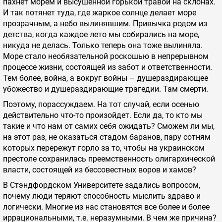
пахнет морем и высушенной горькой травой на склонах.
И так потянет туда, где жаркое солнце делает море
прозрачным, а небо вылинявшим. Привычка родом из
детства, когда каждое лето мы собирались на море,
никуда не делась. Только теперь она тоже вылиняла.
Море стало необязательной роскошью в непрерывном
процессе жизни, состоящей из забот и ответственности.
Тем более, война, а вокруг войны – душераздирающее
убожество и душераздирающие трагедии. Там смерти.
Поэтому, порассуждаем. На тот случай, если осенью
действительно что-то произойдет. Если да, то кто мы
такие и что нам от самих себя ожидать? Сможем ли мы,
на этот раз, не оказаться стадом баранов, пару сотням
которых перережут горло за то, чтобы на украинском
престоле сохранилась преемственность олигархической
власти, состоящей из бессовестных воров и хамов?
В Стэндфордском Университете задались вопросом,
почему люди теряют способность мыслить здраво и
логически. Многие из нас становятся все более и более
иррациональными, т.е. неразумными. В чем же причина?