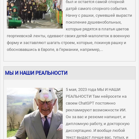
был и остается самой спорной
датрй самого спорного события.
Начну с рашки, сумевшей вырасти
поколение душевнобольных,
которые рядятся в платья цветов
георгиевской ленты, одевают своих детей-малолеток в военную
форму и заставляют шагать строем, которые, покинув рашку и
обосновавшись в Европе, в Германии, например,...
МЫ И НАШИ РЕАЛЬНОСТИ
5 мая, 2023 года МЫ И НАШИ
РЕАЛЬНОСТИ Там нейросети на
своем ChatGPT постоянно
рекламируют возможности ИИ.
Он за вас и резюме напишет, и
дипломную работу, и докторскую
диссертацию. И вообще любой
текст выдаст лучше вас, тупых, и