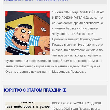
1 июня, 2023 года ЧУМНОЙ БАРАК
И ЕГО ПОДЖИГАТЕЛИ Думаю, что
сейчас самое время поговорить о
«чумном бараке» или о рашке-
чебурашке. «Рейхстаг горит
Пригожин плачет, Фуйло дрожит
Пиzдец маячит». Не знаю, кто это
сказал, но я повторю: «Скучаю по
тем временам, когда к глупым и
сумасшедшим относились со спокойным снисхождением, а не
внимательно анализировали их мнения и идеи». Поэтому я не
буду повторять высказывания Медведева, Пескова,...
КОРОТКО О СТАРОМ ПРАЗДНИКЕ
КОРОТКО О СТАРОМ ПРАЗДНИКЕ
10 мая, 2023 года Прежде всего: