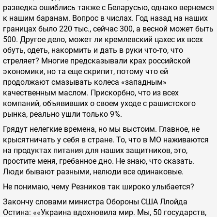
разведка ошиблись также с Беларусью, однако вернемся
к нашим баранам. Вопрос в числах. Год назад на наших
границах было 220 тыс., сейчас 300, а весной может быть
500. Другое дело, может ли кремлевский цахес их всех
обуть, одеть, накормить и дать в руки что-то, что
стреляет? Многие предсказывали крах российской
экономики, но та еще скрипит, потому что ей
продолжают смазывать колеса «западным»
качественным маслом. Прискорбно, что из всех
компаний, объявивших о своем уходе с рашистского
рынка, реально ушли только 9%.
Грядут нелегкие времена, но мы выстоим. Главное, не
крысятничать у себя в стране. То, что в МО наживаются
на продуктах питания для наших защитников, это,
простите меня, гребанное дно. Не знаю, что сказать.
Люди бывают разными, нелюди все одинаковые.
Не понимаю, чему Резников так широко улыбается?
Закончу словами министра Обороны США Ллойда
Остина: ««Украина вдохновила мир. Мы, 50 государств,