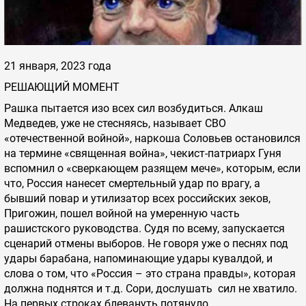
21 января, 2023 года
РЕШАЮЩИЙ МОМЕНТ
Рашка пытается изо всех сил возбудиться. Алкаш
Медведев, уже не стесняясь, называет СВО
«отечественной войной», наркоша Соловьев остановился
на термине «священная война», чекист-патриарх Гуня
вспомнил о «сверкающем разящем мече», которым, если
что, Россия нанесет смертельный удар по врагу, а
бывший повар и утилизатор всех российских зеков,
Пригожин, пошел войной на умеренную часть
рашистского руководства. Судя по всему, запускается
сценарий отмены выборов. Не говоря уже о песнях под
удары барабана, напоминающие удары кувалдой, и
слова о том, что «Россия – это страна правды», которая
должна поднятся и т.д. Сори, дослушать сил не хватило.
На первых строках блевануть потянуло.