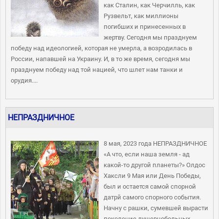
как Сталин, как Черчилль, как
Рузвельт, как миллионы
погибших и принесенных в
жертву. Сегодня мы празднуем
победу над идеологией, которая не умерла, а возродилась в
России, напавшей на Украину. И, в то же время, сегодня мы
празднуем победу над той нацией, что шлет нам танки и
орудия....
НЕПРАЗДНИЧНОЕ
8 мая, 2023 года НЕПРАЗДНИЧНОЕ
«А что, если наша земля - ад
какой-то другой планеты?» Олдос
Хаксли 9 Мая или День Победы,
был и остается самой спорной
датрй самого спорного события.
Начну с рашки, сумевшей вырасти
поколение душевнобольных,