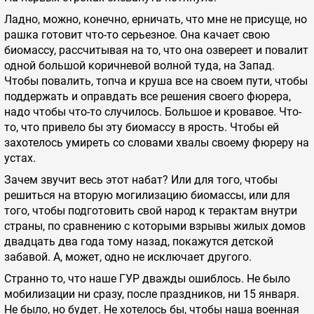
Ладно, можно, конечно, ерничать, что мне не присуще, но
рашка готовит что-то серьезное. Она качает свою
биомассу, рассчитывая на то, что она озвереет и повалит
одной большой коричневой волной туда, на Запад.
Чтобы повалить, топча и круша все на своем пути, чтобы
поддержать и оправдать все решения своего фюрера,
надо чтобы что-то случилось. Большое и кровавое. Что-
то, что привело бы эту биомассу в ярость. Чтобы ей
захотелось умиреть со словами хвалы своему фюреру на
устах.
Зачем звучит весь этот набат? Или для того, чтобы
решиться на вторую могилизацию биомассы, или для
того, чтобы подготовить свой народ к терактам внутри
страны, по сравнению с которыми взрывы жилых домов
двадцать два года тому назад, покажутся детской
забавой. А, может, одно не исключает другого.
Странно то, что наше ГУР дважды ошиблось. Не было
мобилизации ни сразу, после праздников, ни 15 января.
Не было, но будет. Не хотелось бы, чтобы наша военная